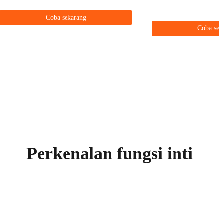
Coba sekarang
Coba s
Perkenalan fungsi inti