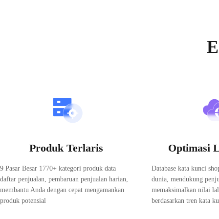
Ekstensi browser gratis untuk analisis Shopee.
Analisis produk dan toko langsung dari halaman Shopee.
Shopdora ekspansi data besar Shopee yang
Instal ekstensi untuk bekerja lebih cepat di halaman Shopee—den
E
Chrome ekspansi
Edge ekspansi
Tersedia untuk Google Chrome dan Microsoft Edge.
Daftar sekarang dan nikmati percobaan gratis.
Pendaftaran gratis
Produk Terlaris
Optimasi L
9 Pasar Besar 1770+ kategori produk data
Database kata kunci sho
daftar penjualan, pembaruan penjualan harian,
dunia, mendukung penju
membantu Anda dengan cepat mengamankan
memaksimalkan nilai lal
produk potensial
berdasarkan tren kata ku