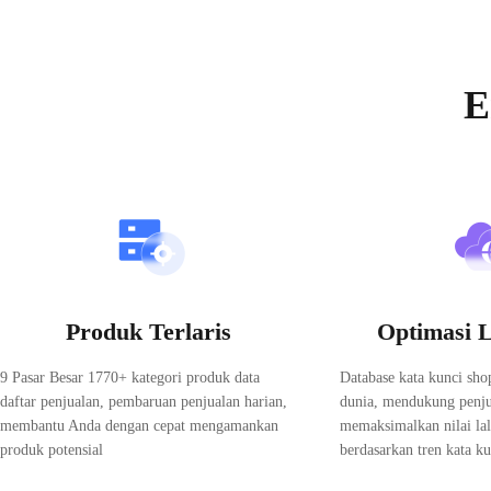
Ekstensi browser gratis untuk analisis Shopee.
Analisis produk dan toko langsung dari halaman Shopee.
Shopdora ekspansi data besar Shopee yang
Instal ekstensi untuk bekerja lebih cepat di halaman Shopee—den
E
Chrome ekspansi
Edge ekspansi
Tersedia untuk Google Chrome dan Microsoft Edge.
Daftar sekarang dan nikmati percobaan gratis.
Pendaftaran gratis
Produk Terlaris
Optimasi L
9 Pasar Besar 1770+ kategori produk data
Database kata kunci sho
daftar penjualan, pembaruan penjualan harian,
dunia, mendukung penju
membantu Anda dengan cepat mengamankan
memaksimalkan nilai lal
produk potensial
berdasarkan tren kata ku