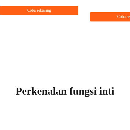
Coba sekarang
Coba s
Perkenalan fungsi inti