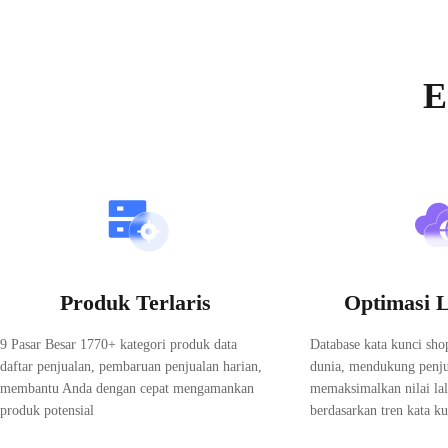
Ekstensi browser gratis untuk analisis Shopee.
Analisis produk dan toko langsung dari halaman Shopee.
Shopdora ekspansi data besar Shopee yang
Instal ekstensi untuk bekerja lebih cepat di halaman Shopee—den
E
Chrome ekspansi
Edge ekspansi
Tersedia untuk Google Chrome dan Microsoft Edge.
Daftar sekarang dan nikmati percobaan gratis.
Pendaftaran gratis
Produk Terlaris
Optimasi L
9 Pasar Besar 1770+ kategori produk data
Database kata kunci sho
daftar penjualan, pembaruan penjualan harian,
dunia, mendukung penju
membantu Anda dengan cepat mengamankan
memaksimalkan nilai lal
produk potensial
berdasarkan tren kata ku