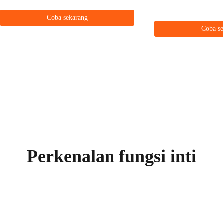
Coba sekarang
Coba s
Perkenalan fungsi inti